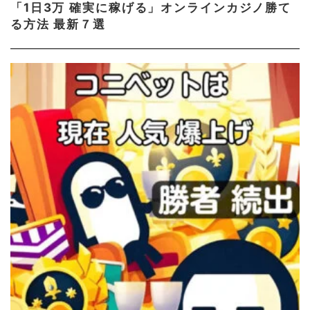
「1日3万 確実に稼げる」オンラインカジノ勝て
る方法 最新７選