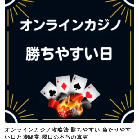
オンラインカジノ攻略法 勝ちやすい 当たりやす
い日と時間帯 曜日の本当の真実