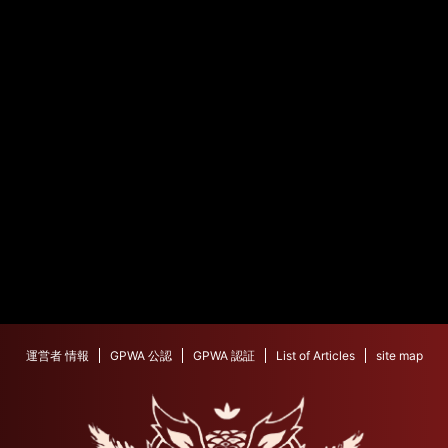
運営者 情報
GPWA 公認
GPWA 認証
List of Articles
site map